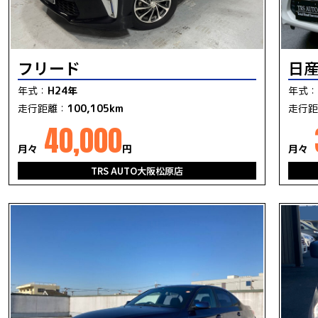
フリード
日
年式：
H24年
年式：
走行距離：
100,105km
走行距
40,000
月々
円
月々
TRS AUTO大阪松原店