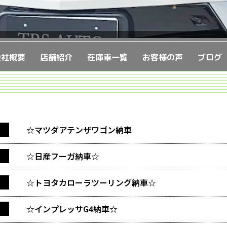
会社概要
店舗紹介
在庫車一覧
お客様の声
ブログ
☆マツダアテンザワゴン納車
☆日産フーガ納車☆
☆トヨタカローラツーリング納車☆
☆インプレッサG4納車☆