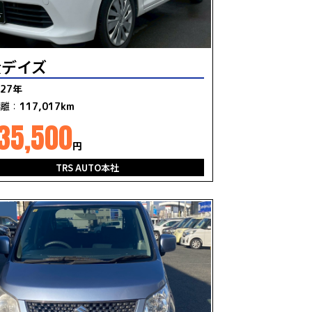
産デイズ
27年
離：
117,017km
35,500
円
TRS AUTO本社