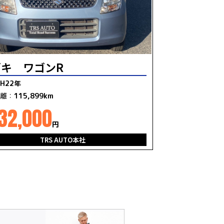
キ ワゴンR
H22年
離：
115,899km
32,000
円
TRS AUTO本社