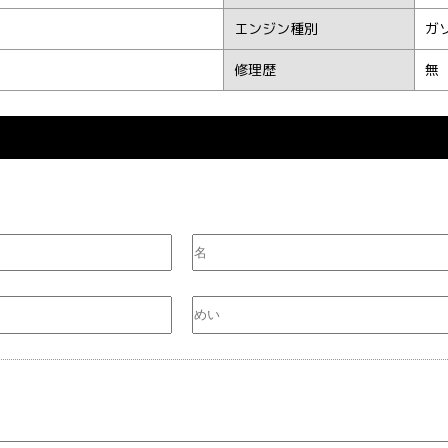
エンジン種別
ガ
修理歴
無