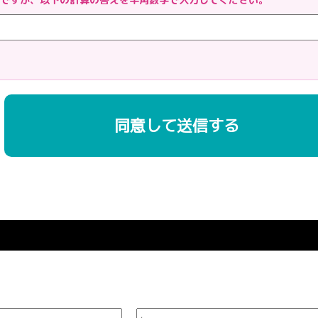
用する際は、本人に明示、通知、または公表した利用目的の範囲内に限定し、それに
を講じます。
三者に提供またはその取扱いを委託する際は、本人が同意を与えた利用目的の範囲内
ついて
およびその利用の安全性を確保するため、情報セキュリティ対策を始めとする安全措
ス、個人情報の漏洩、滅失または毀損等の的確な防止とセキュリティの是正に努めま
に対する適正な対応について
よび相談があった場合には、適切かつ迅速に対応いたします。また、個人情報を提供
自己情報の開示、訂正、削除、または利用もしくは提供の停止等を求められたときは
の遵守について
護の実現のため、個人情報の取扱いに関する法令､国が定める指針およびその他の規
い合わせ窓口
)
山市北区青江1丁目6-2
77