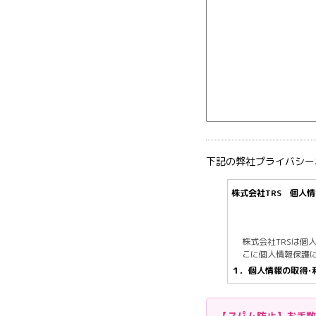
下記の弊社プライバシー
株式会社TRS 個人
株式会社TRSは
こに個人情報保護
１．個人情報の取得･
(1)個人情報を取
手段を用い、同意を
【スパム防止】お手数