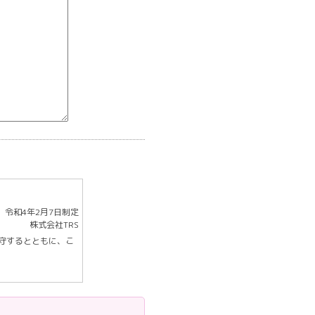
令和4年2月7日制定
株式会社TRS
守するとともに、こ
おいて適法かつ公正な