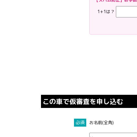
(2)個人情報を利
なわないための措置
1+1は？
(3)個人情報を第
ます。
２．安全対策の実施に
個人情報の正確性
報への不正アクセ
３．苦情および相談等
本人からの苦情お
尊重し、本人から
応じます。
４．法令・指針・規範
適正な個人情報保
個人情報に関するお問
株式会社TRS (本社
この車で仮審査を申し込む
〒700-0941 岡
TEL：086-250-02
必須
お名前(全角)