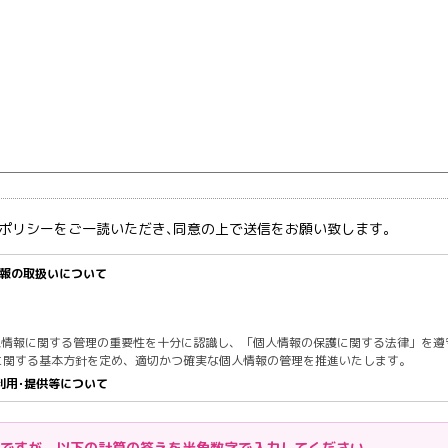
ポリシーをご一読いただき､同意の上で送信をお願い致します。
情報の取扱いについて
個人情報に関する管理の重要性を十分に認識し、「個人情報の保護に関する法律」を遵
に関する基本方針を定め、適切かつ確実な個人情報の管理を推進いたします。
利用･提供等について
得する際は、その利用目的をできる限り明確に特定し、その目的達成に必要な限度に
得て取得します。
ですが、以下の計算の答えを半角数字で入力してください。