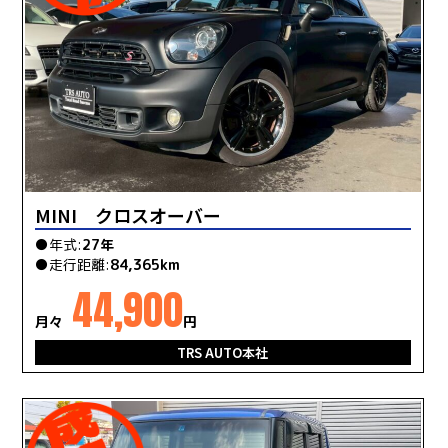
MINI クロスオーバー
●年式:
27年
●走行距離:
84,365km
44,900
月々
円
TRS AUTO本社