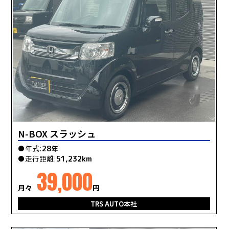
N-BOX スラッシュ
●年式:
28年
●走行距離:
51,232km
39,000
月々
円
TRS AUTO本社