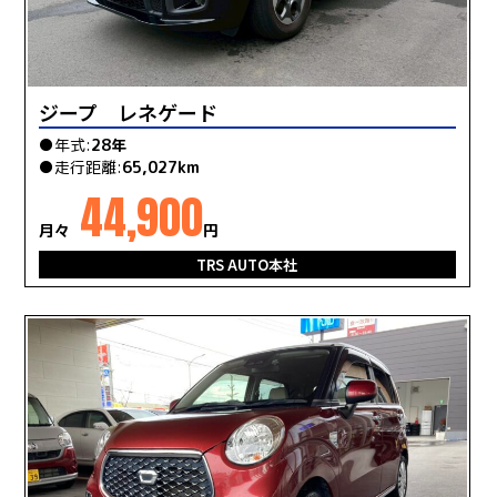
ジープ レネゲード
●年式:
28年
●走行距離:
65,027km
44,900
月々
円
TRS AUTO本社