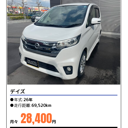
デイズ
●年式:
26年
●走行距離:
69,520km
28,400
月々
円