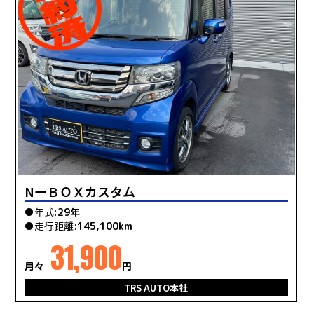
NーＢＯＸカスタム
●年式:
29年
●走行距離:
145,100km
31,900
月々
円
TRS AUTO本社