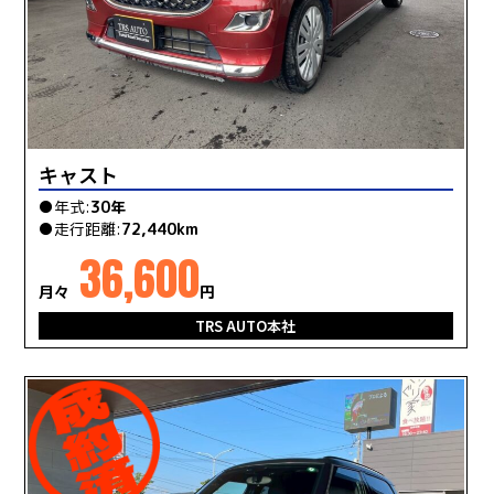
キャスト
●年式:
30年
●走行距離:
72,440km
36,600
月々
円
TRS AUTO本社