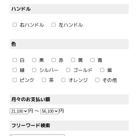
ハンドル
右ハンドル
左ハンドル
色
白
黒
赤
黄
青
緑
シルバー
ゴールド
紫
ピンク
茶
オレンジ
その他
月々のお支払い額
円
～
円
フリーワード検索