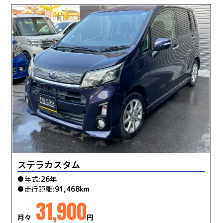
ステラカスタム
●年式:
26年
●走行距離:
91,468km
31,900
月々
円