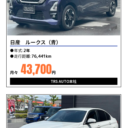
日産 ルークス（青）
●年式:
2年
●走行距離:
76,441km
43,700
月々
円
TRS AUTO本社